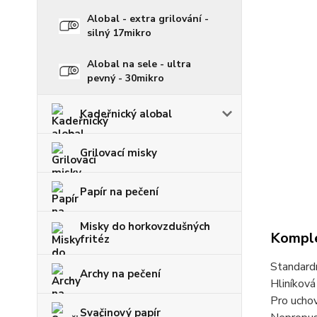
Alobal - extra grilování -
silný 17mikro
Alobal na sele - ultra
pevný - 30mikro
Kadeřnický alobal
Grilovací misky
Papír na pečení
Misky do horkovzdušných
Komple
fritéz
Standardn
Archy na pečení
Hliníková
Pro uchov
Svačinový papír