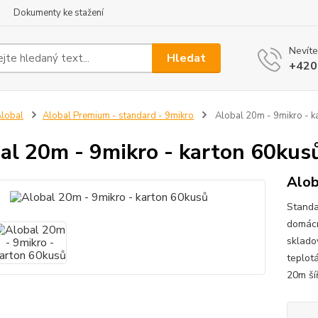
Dokumenty ke stažení
Nevíte
Hledat
+420
lobal
Alobal Premium - standard - 9mikro
Alobal 20m - 9mikro - k
al 20m - 9mikro - karton 60kus
Alob
Standar
domácn
sklado
teplot
20m šíř