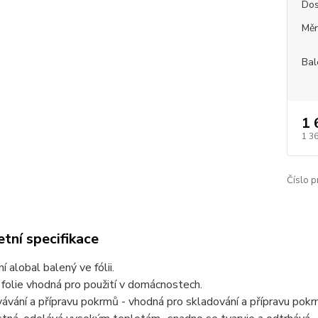
Dos
Měr
Bal
1 
1 3
Číslo p
tní specifikace
í alobal balený ve fólii.
 folie vhodná pro použití v domácnostech.
ávání a přípravu pokrmů - vhodná pro skladování a přípravu pokr