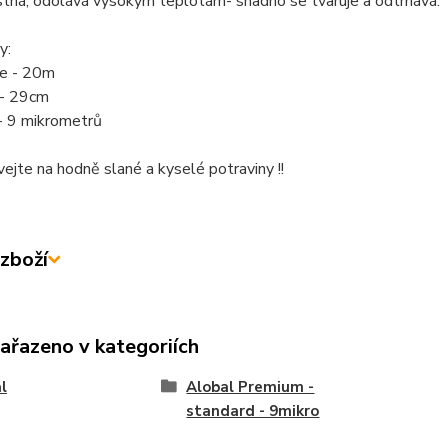
tná, odolává vysokým teplotám- snadno se tvaruje a odtrhává.
y:
ie - 20m
e - 29cm
e - 9 mikrometrů
ívejte na hodně slané a kyselé potraviny !!
zboží
zařazeno v kategoriích
l
Alobal Premium -
standard - 9mikro