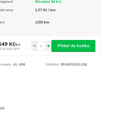
tupnost
Skladem 94 krt.
ná cena
1,37 Kč / bm
ení
1200 bm
649 Kč
/
krt.
Přidat do košíku
63 Kč
bez DPH
roduktu:
AL-006
EAN kód:
8594006161206
mů.