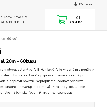
Přihlášení
 si rady? Zavolejte.
0
ks
za
0 Kč
 604 808 693
arton 60kusů
ů
al 20m - 60kusů
dní alobal balený ve fólii. Hliníková folie vhodná pro použití v
ostech. Pro uchovávání a přípravu pokrmů - vhodná pro
vání a přípravu pokrmů. Nepropustná, odolává vysokým
ám- snadno se tvaruje a odtrhává. Parametry: délka folie -
e folie - 29cm síla folie - 9 mikrome...
celý popis