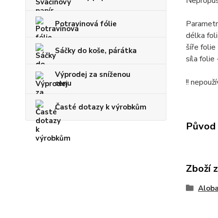
Nepropus
Parametr
Potravinová fólie
délka fol
šíře foli
Sáčky do koše, párátka
síla foli
Výprodej za sníženou
!! nepouž
cenu
Časté dotazy k výrobkům
Původ 
Zboží 
Aloba