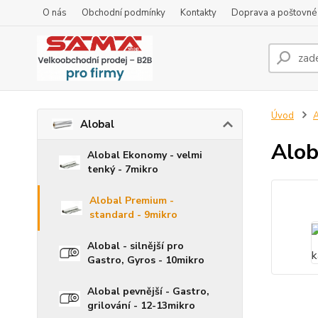
O nás
Obchodní podmínky
Kontakty
Doprava a poštovné
Úvod
A
Alobal
Alob
Alobal Ekonomy - velmi
tenký - 7mikro
Alobal Premium -
standard - 9mikro
Alobal - silnější pro
Gastro, Gyros - 10mikro
Alobal pevnější - Gastro,
grilování - 12-13mikro