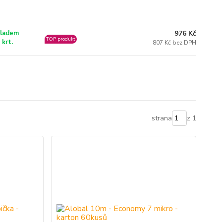
976 Kč
ladem
TOP produkt
 krt.
807 Kč bez DPH
strana
z 1