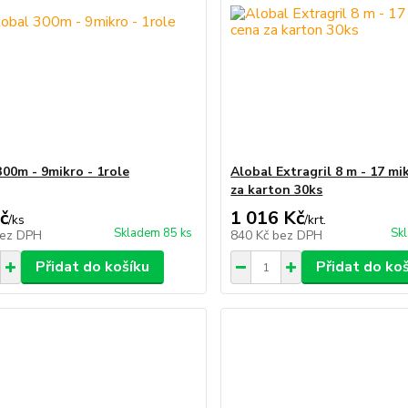
300m - 9mikro - 1role
Alobal Extragril 8 m - 17 mi
za karton 30ks
č
1 016 Kč
/
ks
/
krt.
Skladem 85 ks
Skl
ez DPH
840 Kč
bez DPH
Přidat do košíku
Přidat do ko