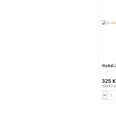
Alobal 
325 K
269 Kč
b