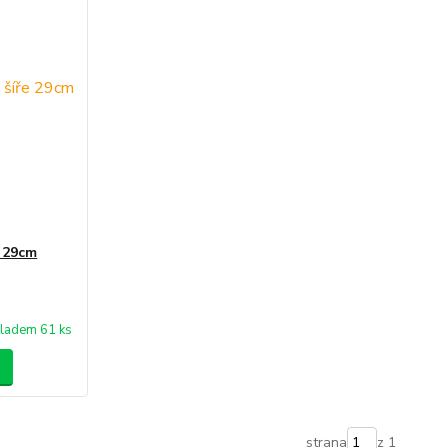
e 29cm
ladem 61 ks
strana
z 1