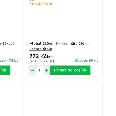
n 60kusů
Alobal 150m - 9mikro - šíře 29cm -
karton 4role
772 Kč
/
krt.
adem 94 krt.
Skladem 99 krt.
638 Kč
bez DPH
šíku
Přidat do košíku