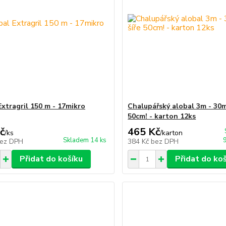
Extragril 150 m - 17mikro
Chalupářský alobal 3m - 30mi
50cm! - karton 12ks
č
465 Kč
/
ks
/
karton
Skladem 14 ks
ez DPH
384 Kč
bez DPH
Přidat do košíku
Přidat do ko