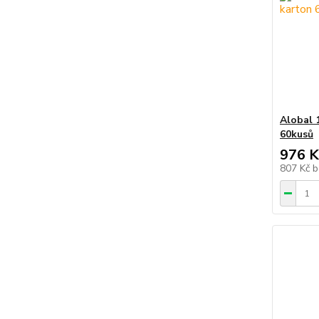
Alobal 
60kusů
976 K
807 Kč
b