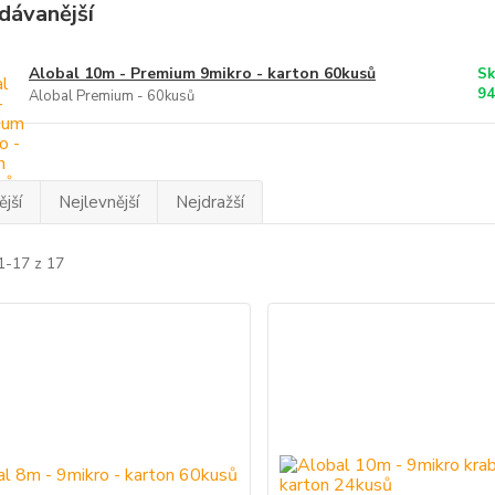
dávanější
Alobal 10m - Premium 9mikro - karton 60kusů
Sk
94
Alobal Premium - 60kusů
jší
Nejlevnější
Nejdražší
1-17 z 17