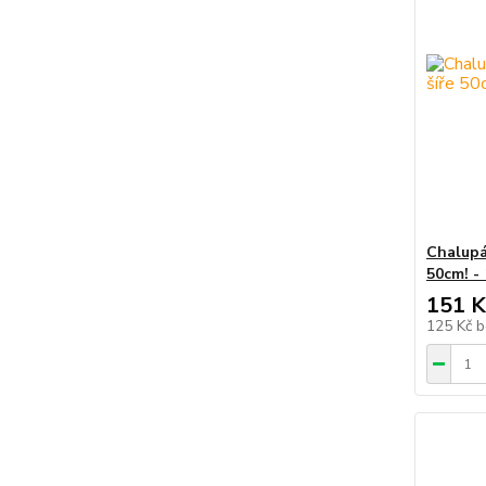
Chalupá
50cm! -
151 K
125 Kč
b