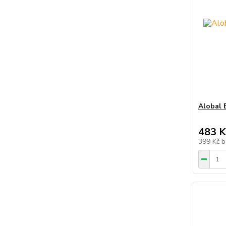
Alobal 
483 K
399 Kč
b