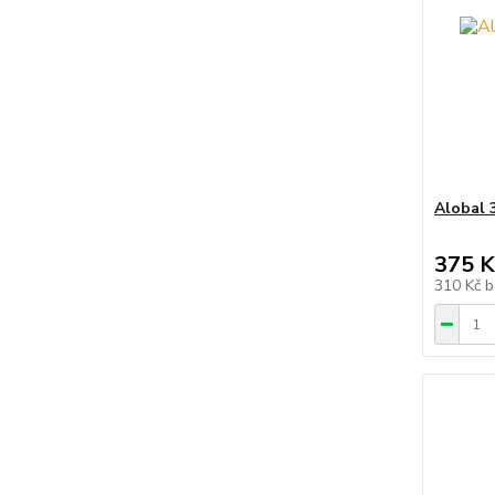
Alobal 
375 K
310 Kč
b