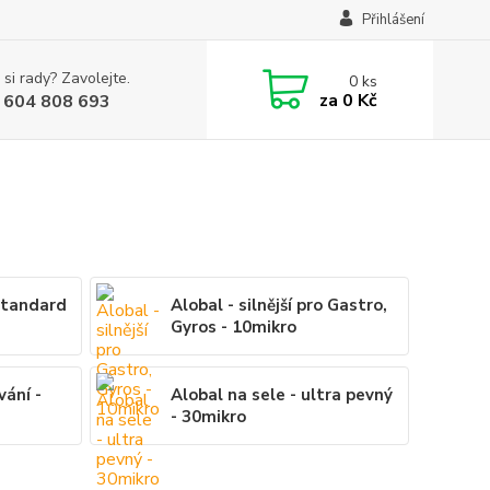
Přihlášení
 si rady? Zavolejte.
0
ks
za
0 Kč
 604 808 693
standard
Alobal - silnější pro Gastro,
Gyros - 10mikro
vání -
Alobal na sele - ultra pevný
- 30mikro