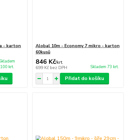
a - karton
Alobal 10m - Economy 7 mikro - karton
60kusů
846 Kč
Skladem
/
krt.
100 krt.
Skladem 73 krt.
699 Kč
bez DPH
šíku
Přidat do košíku