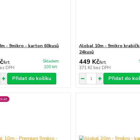
8m - 9mikro - karton 60kusů
Alobal 10m - 9mikro krabičk
24kusů
č
449 Kč
Skladem
/
krt.
/
krt.
100 krt.
ez DPH
371 Kč
bez DPH
Přidat do košíku
Přidat do ko
dukt