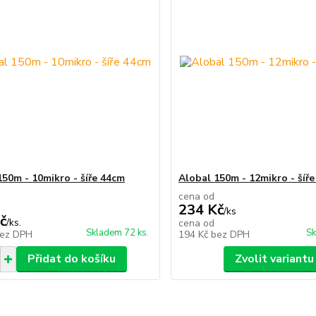
150m - 10mikro - šíře 44cm
Alobal 150m - 12mikro - šíř
cena od
234 Kč
/
ks
č
/
ks.
cena od
Skladem 72 ks.
Sk
ez DPH
194 Kč
bez DPH
Přidat do košíku
Zvolit variantu