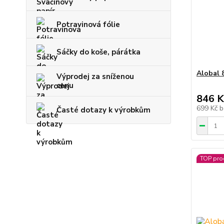
Potravinová fólie
Sáčky do koše, párátka
Alobal 
Výprodej za sníženou
cenu
846 K
699 Kč
b
Časté dotazy k výrobkům
TOP pro