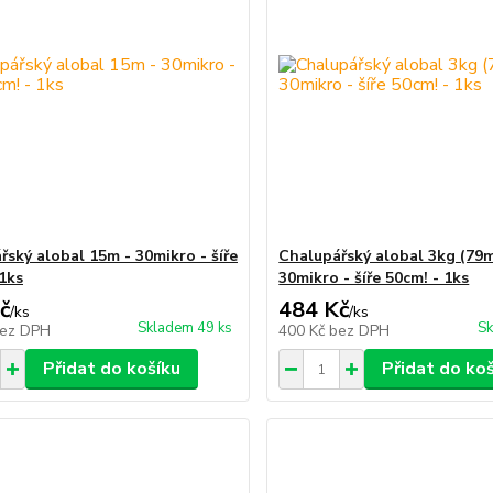
řský alobal 15m - 30mikro - šíře
Chalupářský alobal 3kg (79m
 1ks
30mikro - šíře 50cm! - 1ks
č
484 Kč
/
ks
/
ks
Skladem 49 ks
Sk
ez DPH
400 Kč
bez DPH
Přidat do košíku
Přidat do ko