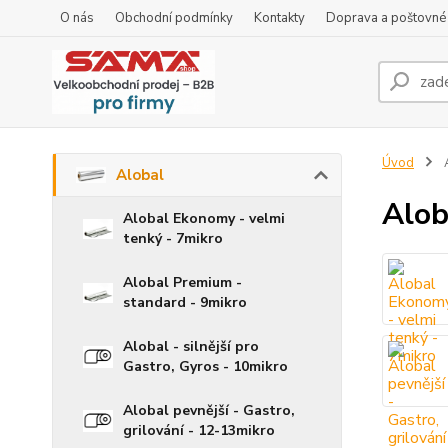
O nás
Obchodní podmínky
Kontakty
Doprava a poštovné
Úvod
Alobal
Alob
Alobal Ekonomy - velmi
tenký - 7mikro
Alobal Premium -
standard - 9mikro
Alobal - silnější pro
Gastro, Gyros - 10mikro
Alobal pevnější - Gastro,
grilování - 12-13mikro