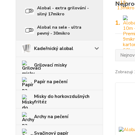
Nejpro
Alobal - extra grilování -
silný 17mikro
1.
Alobal na sele - ultra
pevný - 30mikro
Kadeřnický alobal
Nejnově
Grilovací misky
Zobrazuji 
Papír na pečení
Misky do horkovzdušných
fritéz
Archy na pečení
Svačinový papír