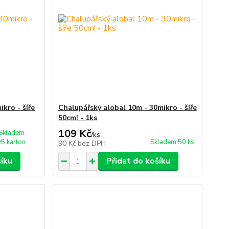
kro - šíře
Chalupářský alobal 10m - 30mikro - šíře
50cm! - 1ks
109 Kč
Skladem
/
ks
95 karton
Skladem 50 ks
90 Kč
bez DPH
šíku
Přidat do košíku