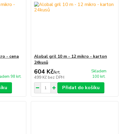
kro - cena
Alobal gril 10 m - 12 mikro - karton
24kusů
604 Kč
Skladem
/
krt.
adem 98 krt.
100 krt.
499 Kč
bez DPH
šíku
Přidat do košíku