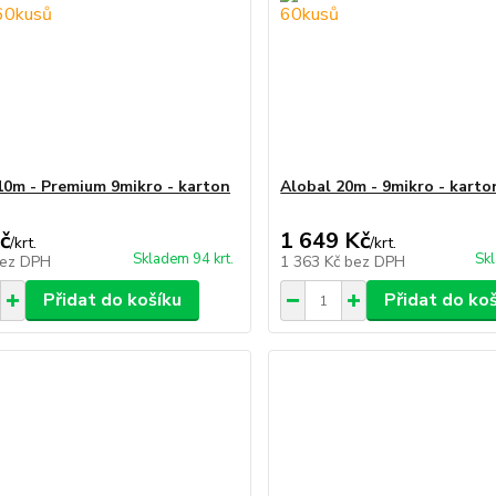
10m - Premium 9mikro - karton
Alobal 20m - 9mikro - karto
č
1 649 Kč
/
krt.
/
krt.
Skladem 94 krt.
Skl
ez DPH
1 363 Kč
bez DPH
Přidat do košíku
Přidat do ko