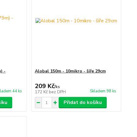
) -
Alobal 150m - 10mikro - šíře 29cm
209 Kč
/
ks
ladem 44 ks
Skladem 98 ks
172 Kč
bez DPH
šíku
Přidat do košíku