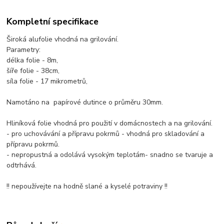
Kompletní specifikace
Široká alufolie vhodná na grilování.
Parametry:
délka folie - 8m,
šíře folie - 38cm,
síla folie - 17 mikrometrů,
Namotáno na papírové dutince o průměru 30mm.
Hliníková folie vhodná pro použití v domácnostech a na grilování.
- pro uchovávání a přípravu pokrmů - vhodná pro skladování a
přípravu pokrmů.
- nepropustná a odolává vysokým teplotám- snadno se tvaruje a
odtrhává.
!! nepoužívejte na hodně slané a kyselé potraviny !!