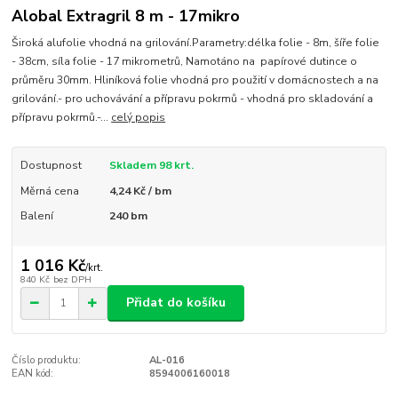
Alobal Extragril 8 m - 17mikro
Široká alufolie vhodná na grilování.Parametry:délka folie - 8m, šíře folie
- 38cm, síla folie - 17 mikrometrů, Namotáno na papírové dutince o
průměru 30mm. Hliníková folie vhodná pro použití v domácnostech a na
grilování.- pro uchovávání a přípravu pokrmů - vhodná pro skladování a
přípravu pokrmů.-...
celý popis
Dostupnost
Skladem 98 krt.
Měrná cena
4,24 Kč / bm
Balení
240 bm
1 016 Kč
/
krt.
840 Kč
bez DPH
Přidat do košíku
Číslo produktu:
AL-016
EAN kód:
8594006160018