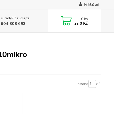
Přihlášení
 si rady? Zavolejte.
0
ks
za
0 Kč
 604 808 693
 10mikro
strana
z 1