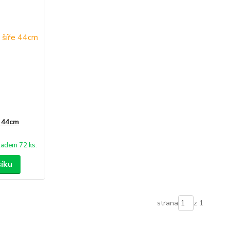
e 44cm
ladem 72 ks.
šíku
strana
z 1