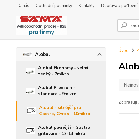
O nás
Obchodní podmínky
Kontakty
Doprava a poštovné
Úvod
A
Alobal
Alob
Alobal Ekonomy - velmi
tenký - 7mikro
Nejnově
Alobal Premium -
standard - 9mikro
Zobrazuji 
Alobal - silnější pro
Gastro, Gyros - 10mikro
Alobal pevnější - Gastro,
grilování - 12-13mikro