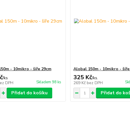
150m - 10mikro - šíře 29cm
Alobal 150m - 10mikro - šíř
č
325 Kč
/
ks
/
ks.
Skladem 98 ks
Sk
ez DPH
269 Kč
bez DPH
Přidat do košíku
Přidat do ko