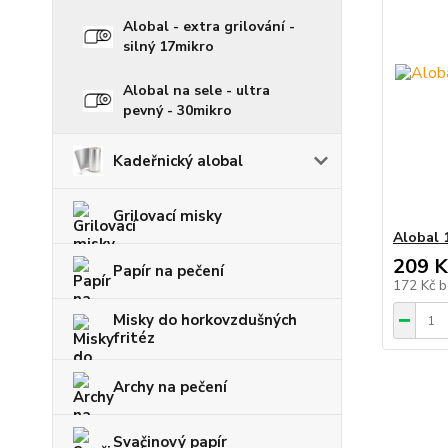
Alobal - extra grilování -
silný 17mikro
Alobal na sele - ultra
pevný - 30mikro
Kadeřnický alobal
Grilovací misky
Alobal 
209 K
Papír na pečení
172 Kč
b
Misky do horkovzdušných
fritéz
Archy na pečení
Svačinový papír