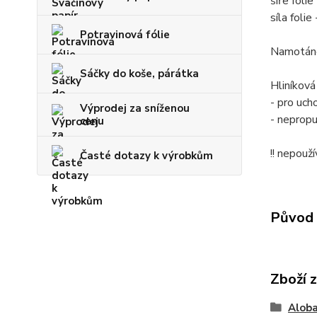
šíře foli
síla foli
Potravinová fólie
Namotáno
Sáčky do koše, párátka
Hliníková
- pro uch
Výprodej za sníženou
- neprop
cenu
!! nepouží
Časté dotazy k výrobkům
Původ 
Zboží 
Aloba