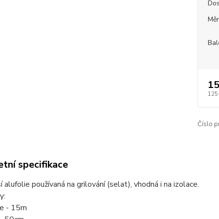
Dos
Měr
Bal
15
125
Číslo p
tní specifikace
í alufolie používaná na grilování (selat), vhodná i na izolace.
y:
ie - 15m