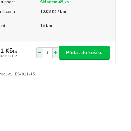
tupnost
Skladem 49 ks
ná cena
10,08 Kč / bm
ení
15 bm
1 Kč
/
ks
Přidat do košíku
 Kč
bez DPH
roduktu:
ES-011-15