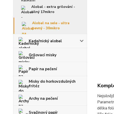
Alobal - extra grilování -
silný 17mikro
Alobal na sele - ultra
pevný - 30mikro
Kadeřnický alobal
Grilovací misky
Papír na pečení
Misky do horkovzdušných
Komple
fritéz
Nejsilnějš
Archy na pečení
Parametr
délka fol
Svačinový papír