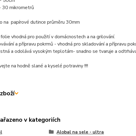
e - 50cm
e - 30 mikrometrů
 na papírové dutince průměru 30mm
 folie vhodná pro použití v domácnostech a na grilování.
ovávání a přípravu pokrmů - vhodná pro skladování a přípravu pok
ustná a odolává vysokým teplotám- snadno se tvaruje a odtrhává
vejte na hodně slané a kyselé potraviny !!!!
zboží
zařazeno v kategoriích
l
Alobal na sele - ultra