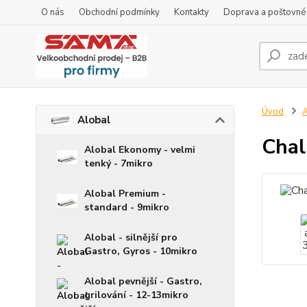
O nás
Obchodní podmínky
Kontakty
Doprava a poštovné
Úvod
A
Alobal
Chal
Alobal Ekonomy - velmi
tenký - 7mikro
Alobal Premium -
standard - 9mikro
Alobal - silnější pro
Gastro, Gyros - 10mikro
Alobal pevnější - Gastro,
grilování - 12-13mikro