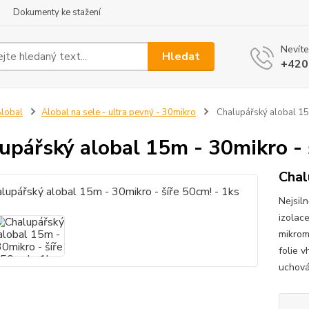
Dokumenty ke stažení
Nevíte
Hledat
+420
lobal
Alobal na sele - ultra pevný - 30mikro
Chalupářský alobal 15m
upářský alobal 15m - 30mikro - 
Chal
Nejsiln
izolace
mikrom
folie 
uchová