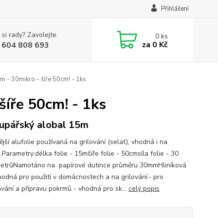
Přihlášení
 si rady? Zavolejte.
0
ks
za
0 Kč
 604 808 693
 - 30mikro - šíře 50cm! - 1ks
šíře 50cm! - 1ks
upářský alobal 15m
ější alufolie používaná na grilování (selat), vhodná i na
.Parametry:délka folie - 15mšíře folie - 50cmsíla folie - 30
etrůNamotáno na papírové dutince průměru 30mmHliníková
vhodná pro použití v domácnostech a na grilování.- pro
vání a přípravu pokrmů - vhodná pro sk...
celý popis