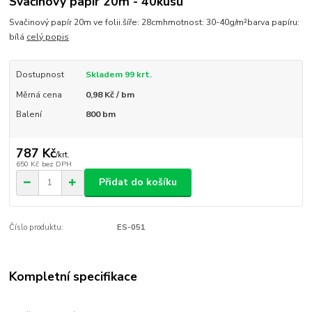
Svačinový papír 20m - 40kusů
Svačinový papír 20m ve folii.šíře: 28cmhmotnost: 30-40g/m²barva papíru:
bílá
celý popis
Dostupnost
Skladem 99 krt.
Měrná cena
0,98 Kč / bm
Balení
800 bm
787 Kč
/
krt.
650 Kč
bez DPH
Přidat do košíku
Číslo produktu:
ES-051
Kompletní specifikace